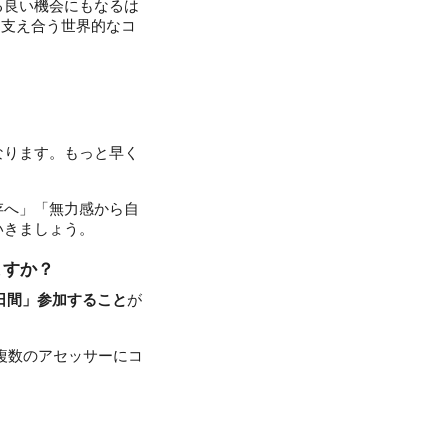
る良い機会にもなるは
、支え合う世界的なコ
なります。もっと早く
存へ」「無力感から自
いきましょう。
ますか？
日間」参加すること
が
複数のアセッサーにコ
す。