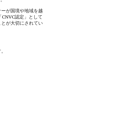
サーが国境や地域を越
CNVC認定」として
ことが大切にされてい
す。