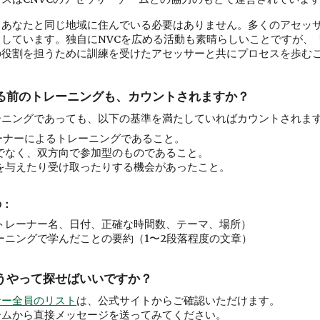
もあなたと同じ地域に住んでいる必要はありません。多くのアセッ
しています。独自にNVCを広める活動も素晴らしいことですが、「
の役割を担うために訓練を受けたアセッサーと共にプロセスを歩む
する前のトレーニングも、カウントされますか？
ーニングであっても、以下の基準を満たしていればカウントされま
レーナーによるトレーニングであること。
でなく、双方向で参加型のものであること。
を与えたり受け取ったりする機会があったこと。
の：
トレーナー名、日付、正確な時間数、テーマ、場所）
ーニングで学んだことの要約（1〜2段落程度の文章）
どうやって探せばいいですか？
サー全員のリスト
は、公式サイトからご確認いただけます。
ームから直接メッセージを送ってみてください。