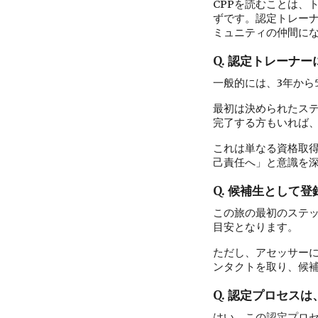
CPPを読むことは、
ずです。認定トレーナ
ミュニティの仲間に
Q. 認定トレーナ
一般的には、
3年か
最初は決められたス
完了する方もいれば
これは単なる資格取
己責任へ」と意識を
Q. 候補生として
この旅の最初のステ
目安となります。
ただし、アセッサーに
ンタクトを取り、候
Q. 認定プロセス
はい、この認定プロセ