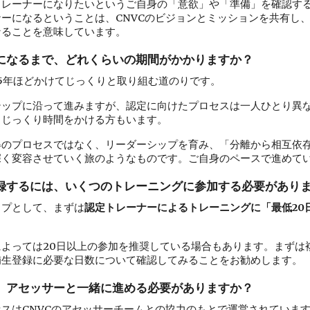
トレーナーになりたいというご自身の「意欲」や「準備」を確認す
ーになるということは、CNVCのビジョンとミッションを共有し
なることを意味しています。
ーになるまで、どれくらいの期間がかかりますか？
ら5年ほどかけてじっくりと取り組む道のりです。
テップに沿って進みますが、認定に向けたプロセスは一人ひとり異
、じっくり時間をかける方もいます。
得のプロセスではなく、リーダーシップを育み、「分離から相互依
深く変容させていく旅のようなものです。ご自身のペースで進めて
登録するには、いくつのトレーニングに参加する必要があり
ップとして、まずは
認定トレーナーによるトレーニングに「最低20
よっては20日以上の参加を推奨している場合もあります。まずは
補生登録に必要な日数について確認してみることをお勧めします。
は、アセッサーと一緒に進める必要がありますか？
スはCNVCのアセッサーチームとの協力のもとで運営されていま