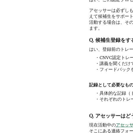
アセッサーは必ずし
えて候補生をサポート
活動する場合は、そ
ます。
Q. 候補生登録を
はい、登録前のトレ
・CNVC認定ト
・講義を聞くだけ
・フィードバック
記録として必要なも
・
具体的な記録（
・
それぞれのトレ
Q. アセッサーは
現在活動中の
アセッ
そこにある連絡フォ