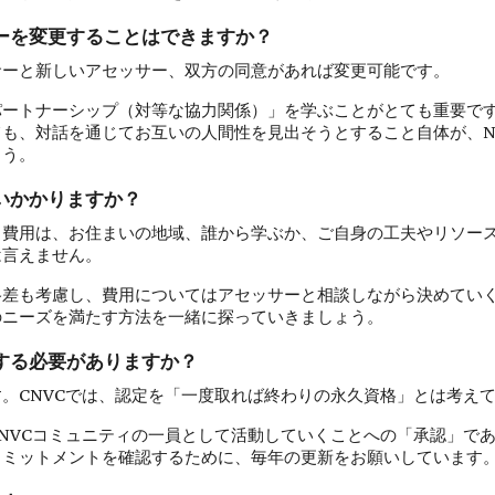
サーを変更することはできますか？
サーと新しいアセッサー、双方の同意があれば変更可能です。
パートナーシップ（対等な協力関係）」を学ぶことがとても重要で
も、対話を通じてお互いの人間性を見出そうとすること自体が、N
ょう。
らいかかりますか？
る費用は、お住まいの地域、誰から学ぶか、ご自身の工夫やリソー
は言えません。
格差も考慮し、費用についてはアセッサーと相談しながら決めてい
のニーズを満たす方法を一緒に探っていきましょう。
新する必要がありますか？
。CNVCでは、認定を「一度取れば終わりの永久資格」とは考え
NVCコミュニティの一員として活動していくことへの「承認」で
コミットメントを確認するために、毎年の更新をお願いしています